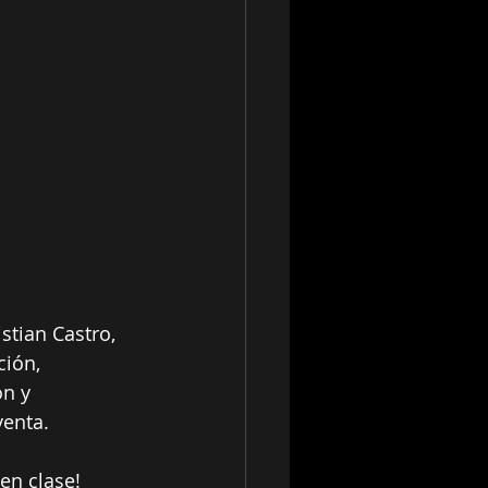
stian Castro, 
ión, 
n y 
venta.
en clase!