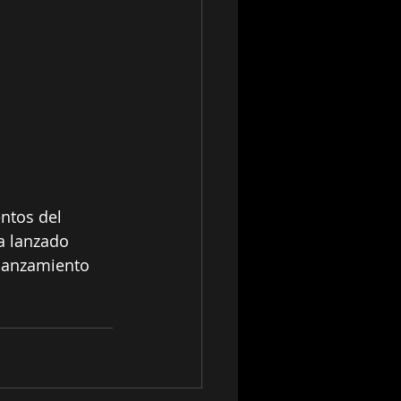
 
ntos del 
a lanzado 
 lanzamiento 