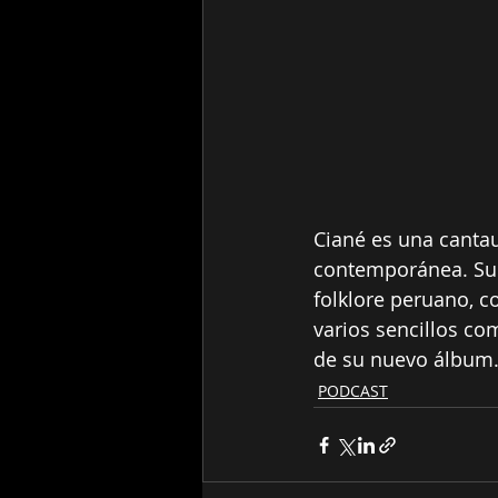
Ciané es una canta
contemporánea. Su t
folklore peruano, c
varios sencillos co
de su nuevo álbum
PODCAST