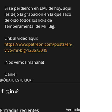
Si se perdieron en LIVE de hoy, aquí 
les dejo la grabación en la que saco 
de oído todos los licks de 
Temperamental de Mr. Big.
Link al video aquí:
https://www.patreon.com/posts/en-
vivo-mr-big-123573049
¡Nos vemos mañana!
Daniel
¡RÓBATE ESTE LICK!
Entradas recientes
Ver todo