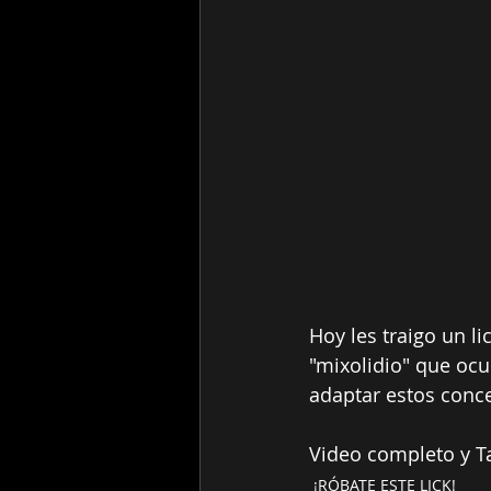
Hoy les traigo un l
"mixolidio" que oc
adaptar estos conce
Video completo y Ta
¡RÓBATE ESTE LICK!