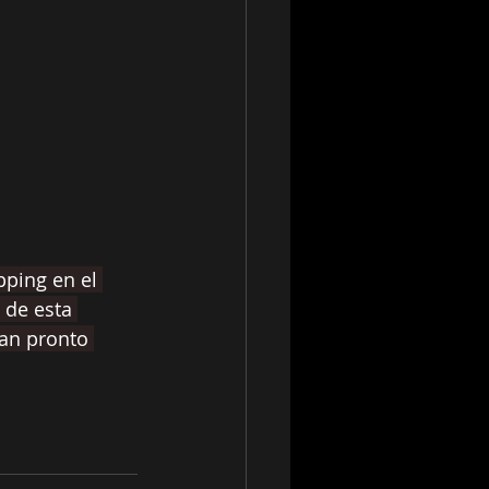
pping en el 
 de esta 
an pronto 