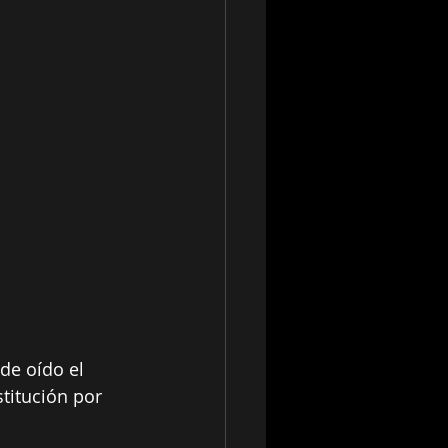
de oído el 
titución por 