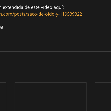
n extendida de este video aquí:
n.com/posts/saco-de-oido-y-119539322
a!