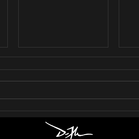
¡Róbate este lick! Megadeth
¡Rób
- Tippin' Point (Teemu
Cast
Mäntysaari)
Cibr