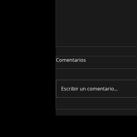
Comentarios
Escribir un comentario...
¡Róbate este Lick! Buddy
Guy: Pentatónica Menor +
Triada Mayor