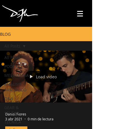
BLOG
All Posts
All Posts
PODCAST
MELOMANÍA
Load video
ANÁLISIS
ARMÓNICO
Q&A
GEAR &
STUDIO
Daniel Flores
3 abr 2021
0 min de lectura
TÉCNICA