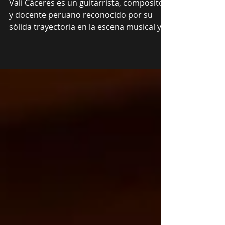
#012 - Vali Cáceres
Vali Cáceres es un guitarrista, compositor
y docente peruano reconocido por su
sólida trayectoria en la escena musical y
educativa, con una carrera que combina
la exploración instrumental con una
sensibilidad melódica muy personal. Entre
sus trabajos más destacados figuran los
álbumes Ciudad Sin Cielo, Connected, y su
reciente EP Otro Aire (2025), una
producción de cinco temas —“Libres”, “El
Fin de la Eternidad”, “Un Nuevo Día”,
“Desde el Alma” y “Otro Aire”— que marca
un ren