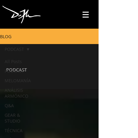
BLOG
PODCAST
All Posts
PODCAST
PODCAST
MELOMANÍA
ANÁLISIS
ARMÓNICO
Q&A
GEAR &
STUDIO
TÉCNICA