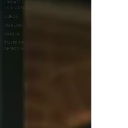
¡RÓBATE
ESTE LICK!
LIBROS
PATREON
MÚSICA
TALLER DE
ARMONÍA