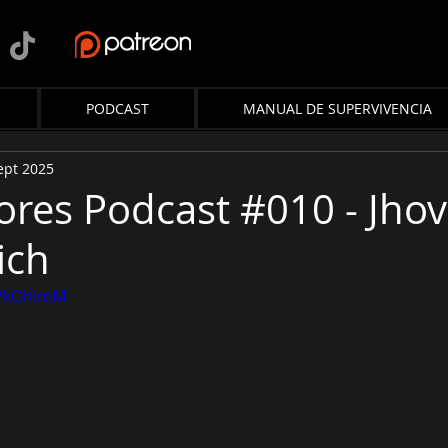
PODCAST
MANUAL DE SUPERVIVENCIA
ept 2025
lores Podcast #010 - Jho
ich
AVkOhImM