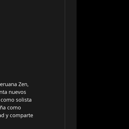
peruana Zen, 
nta nuevos 
 como solista 
eña como 
ad y comparte 