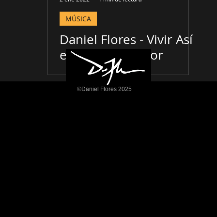
MÚSICA
Daniel Flores - Vivir Así
es Morir de Amor
(Camilo Sesto / Nathy
Peluso Cover)
©Daniel Flores 2025