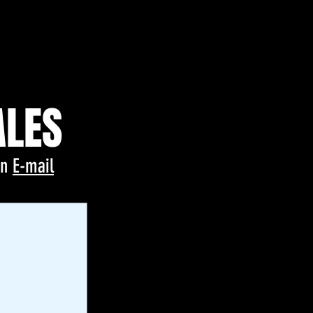
ALES
un
E-mail