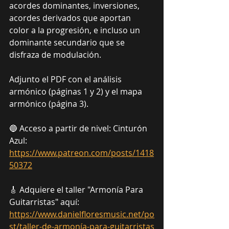
acordes dominantes, inversiones, 
acordes derivados que aportan 
color a la progresión, e incluso un 
dominante secundario que se 
disfraza de modulación.
Adjunto el PDF con el análisis 
armónico (páginas 1 y 2) y el mapa 
armónico (página 3).
🔵 Acceso a partir de nivel: Cinturón 
Azul: 
https://www.patreon.com/posts/1418
50372
🎸 Adquiere el taller "Armonía Para 
Guitarristas" aquí: 
https://www.danielfloresmusic.net/po
st/taller-de-armonía-para-guitarristas