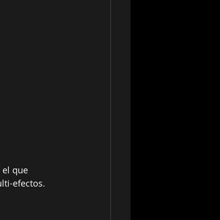
 el que 
ti-efectos.